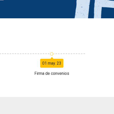
○
01 may. 23
Firma de convenios