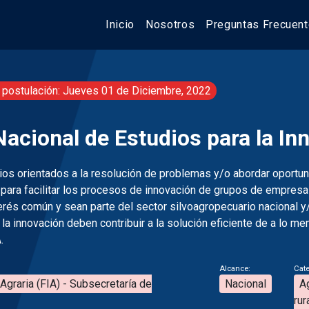
Inicio
Nosotros
Preguntas Frecuen
 postulación: Jueves 01 de Diciembre, 2022
acional de Estudios para la In
dios orientados a la resolución de problemas y/o abordar oportu
para facilitar los procesos de innovación de grupos de empres
erés común y sean parte del sector silvoagropecuario nacional y
la innovación deben contribuir a la solución eficiente de a lo m
.
Alcance:
Cate
Agraria (FIA) - Subsecretaría de
Nacional
Ag
rur