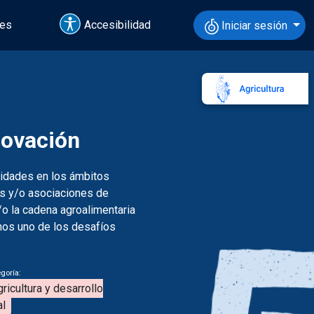
tes
Accesibilidad
Iniciar sesión
novación
nidades en los ámbitos
as y/o asociaciones de
/o la cadena agroalimentaria
enos uno de los desafíos
goría:
ricultura y desarrollo
al